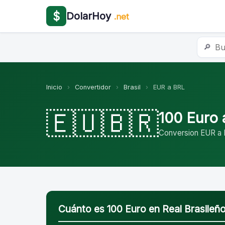
$
DolarHoy
.net
🔎
Inicio
›
Convertidor
›
Brasil
›
EUR a BRL
🇪🇺🇧🇷
100 Euro 
Conversion EUR a 
Cuánto es 100 Euro en Real Brasileñ