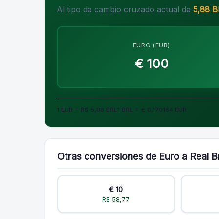
Al tipo de cambio cruzado actual de
5,88 B
EURO (EUR)
€ 100
1 EUR = R$ 5,88 BRL
1 BRL = € 0,170164 EUR
Otras conversiones de Euro a Real B
€ 10
R$ 58,77