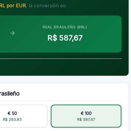
RL por EUR
, la conversión es:
REAL BRASILEÑO (BRL)
R$ 587,67
rasileño
€ 50
€ 100
R$ 293,83
R$ 587,67