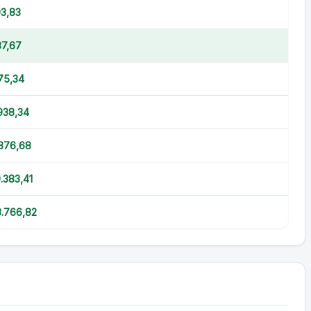
3,83
87,67
175,34
938,34
876,68
.383,41
.766,82