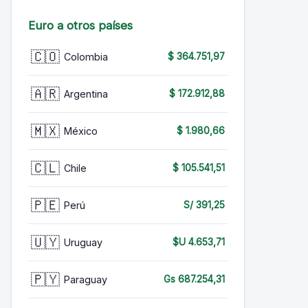
Euro a otros países
🇨🇴
Colombia
$ 364.751,97
🇦🇷
Argentina
$ 172.912,88
🇲🇽
México
$ 1.980,66
🇨🇱
Chile
$ 105.541,51
🇵🇪
Perú
S/ 391,25
🇺🇾
Uruguay
$U 4.653,71
🇵🇾
Paraguay
Gs 687.254,31