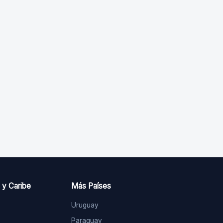
 y Caribe
Más Países
Uruguay
Paraguay