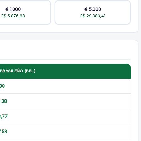
€ 1.000
€ 5.000
R$ 5.876,68
R$ 29.383,41
BRASILEÑO (BRL)
88
,38
8,77
7,53