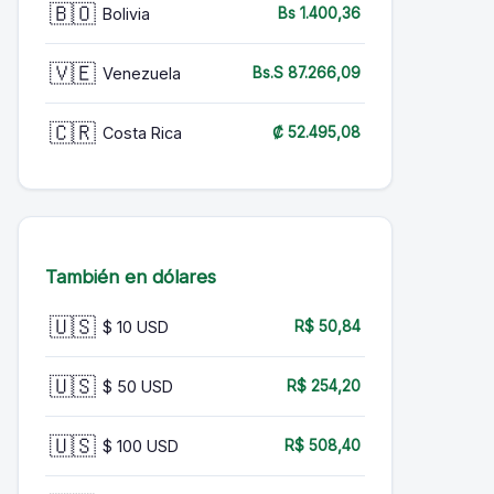
🇧🇴
Bolivia
Bs 1.400,36
🇻🇪
Venezuela
Bs.S 87.266,09
🇨🇷
Costa Rica
₡ 52.495,08
También en dólares
🇺🇸
$ 10 USD
R$ 50,84
🇺🇸
$ 50 USD
R$ 254,20
🇺🇸
$ 100 USD
R$ 508,40