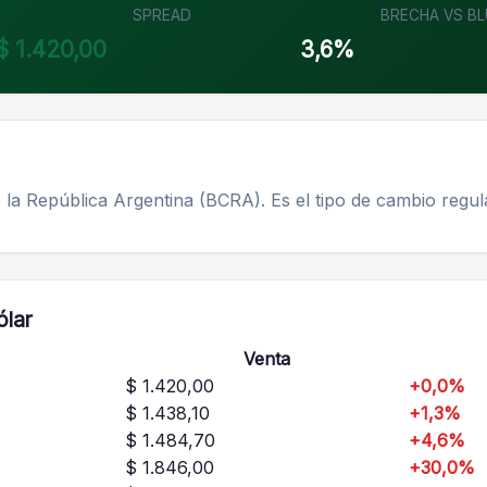
SPREAD
BRECHA VS BL
$ 1.420,00
3,6%
e la República Argentina (BCRA). Es el tipo de cambio regu
ólar
Venta
$ 1.420,00
+0,0%
$ 1.438,10
+1,3%
$ 1.484,70
+4,6%
$ 1.846,00
+30,0%