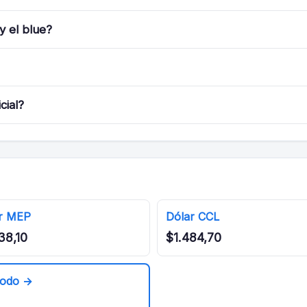
 y el blue?
cial?
r MEP
Dólar CCL
38,10
$1.484,70
todo →