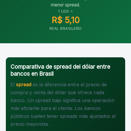
menor spread.
1 USD =
R$ 5,10
REAL BRASILEÑO
Comparativa de spread del dólar entre
bancos en Brasil
El
spread
es la diferencia entre el precio de
compra y venta del dólar que ofrece cada
banco. Un spread bajo significa una operación
más eficiente para el cliente. Los bancos
públicos suelen tener spreads más ajustados al
precio mayorista.