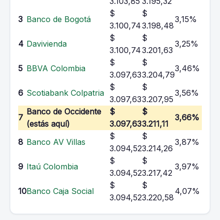
3.103,85
3.195,32
$
$
3
Banco de Bogotá
3,15%
3.100,74
3.198,48
$
$
4
Davivienda
3,25%
3.100,74
3.201,63
$
$
5
BBVA Colombia
3,46%
3.097,63
3.204,79
$
$
6
Scotiabank Colpatria
3,56%
3.097,63
3.207,95
Banco de Occidente
$
$
7
3,66%
(estás aquí)
3.097,63
3.211,11
$
$
8
Banco AV Villas
3,87%
3.094,52
3.214,26
$
$
9
Itaú Colombia
3,97%
3.094,52
3.217,42
$
$
10
Banco Caja Social
4,07%
3.094,52
3.220,58