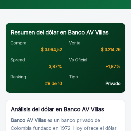
Resumen del dólar en Banco AV Villas
Compra
Venta
$ 3.094,52
$ 3.214,26
Spread
Vs Oficial
3,87%
+1,87%
Ranking
Tipo
#8 de 10
Privado
Análisis del dólar en Banco AV Villas
Banco AV Villas
es un banco privado de
Colombia fundado en 1972. Hoy ofrece el dólar