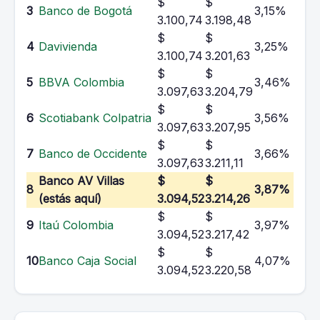
$
$
3
Banco de Bogotá
3,15%
3.100,74
3.198,48
$
$
4
Davivienda
3,25%
3.100,74
3.201,63
$
$
5
BBVA Colombia
3,46%
3.097,63
3.204,79
$
$
6
Scotiabank Colpatria
3,56%
3.097,63
3.207,95
$
$
7
Banco de Occidente
3,66%
3.097,63
3.211,11
Banco AV Villas
$
$
8
3,87%
(estás aquí)
3.094,52
3.214,26
$
$
9
Itaú Colombia
3,97%
3.094,52
3.217,42
$
$
10
Banco Caja Social
4,07%
3.094,52
3.220,58