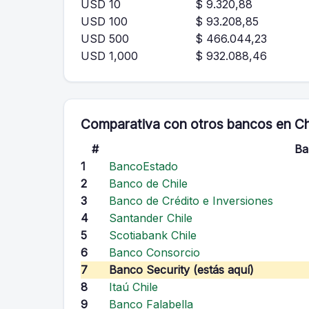
USD 10
$ 9.320,88
USD 100
$ 93.208,85
USD 500
$ 466.044,23
USD 1,000
$ 932.088,46
Comparativa con otros bancos en Ch
#
Ba
1
BancoEstado
2
Banco de Chile
3
Banco de Crédito e Inversiones
4
Santander Chile
5
Scotiabank Chile
6
Banco Consorcio
7
Banco Security (estás aquí)
8
Itaú Chile
9
Banco Falabella