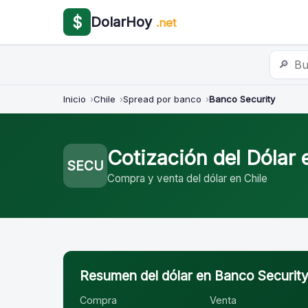
$
DolarHoy
.net
🔎
Inicio
Chile
Spread por banco
Banco Security
Cotización del Dólar
SECU
Compra y venta del dólar en Chile
Resumen del dólar en Banco Securit
Compra
Venta