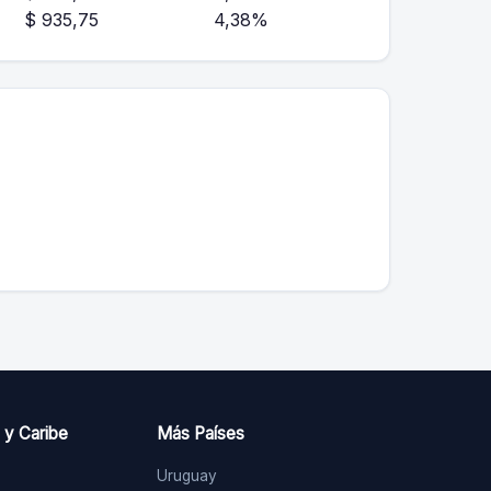
$ 935,75
4,38%
 y Caribe
Más Países
Uruguay