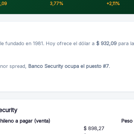
2,09
3,77%
+2,11%
le fundado en 1981. Hoy ofrece el dólar a
$ 932,09
para la
enor spread,
Banco Security ocupa el puesto #7
.
ecurity
hileno a pagar (venta)
Peso 
$ 898,27