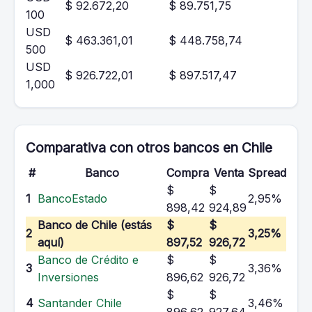
$ 92.672,20
$ 89.751,75
100
USD
$ 463.361,01
$ 448.758,74
500
USD
$ 926.722,01
$ 897.517,47
1,000
Comparativa con otros bancos en Chile
#
Banco
Compra
Venta
Spread
$
$
1
BancoEstado
2,95%
898,42
924,89
Banco de Chile (estás
$
$
2
3,25%
aquí)
897,52
926,72
Banco de Crédito e
$
$
3
3,36%
Inversiones
896,62
926,72
$
$
4
Santander Chile
3,46%