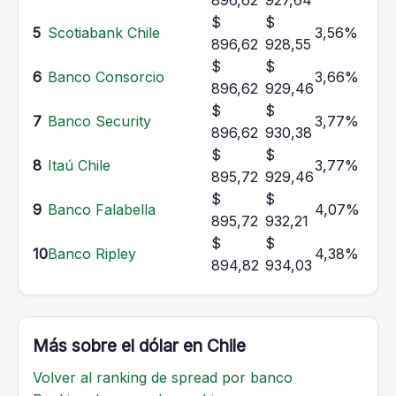
896,62
927,64
$
$
5
Scotiabank Chile
3,56%
896,62
928,55
$
$
6
Banco Consorcio
3,66%
896,62
929,46
$
$
7
Banco Security
3,77%
896,62
930,38
$
$
8
Itaú Chile
3,77%
895,72
929,46
$
$
9
Banco Falabella
4,07%
895,72
932,21
$
$
10
Banco Ripley
4,38%
894,82
934,03
Más sobre el dólar en Chile
Volver al ranking de spread por banco