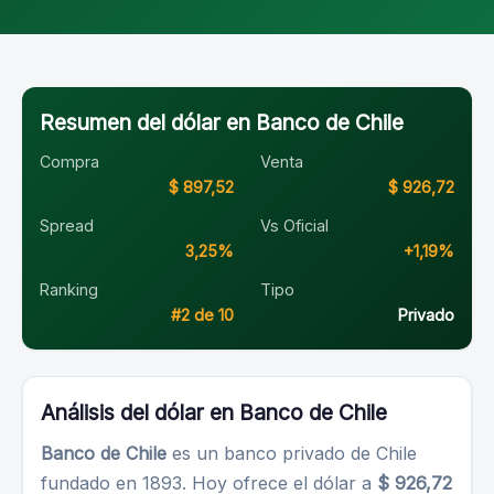
Resumen del dólar en Banco de Chile
Compra
Venta
$ 897,52
$ 926,72
Spread
Vs Oficial
3,25%
+1,19%
Ranking
Tipo
#2 de 10
Privado
Análisis del dólar en Banco de Chile
Banco de Chile
es un banco privado de Chile
fundado en 1893. Hoy ofrece el dólar a
$ 926,72