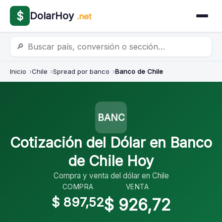
$
DolarHoy
.net
🔎
Inicio
Chile
Spread por banco
Banco de Chile
BANC
Cotización del Dólar en Banco
de Chile Hoy
Compra y venta del dólar en Chile
COMPRA
VENTA
$ 897,52
$ 926,72