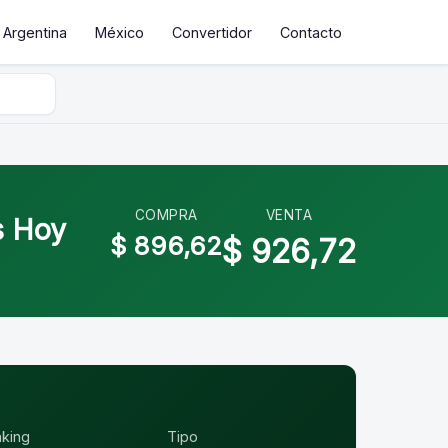
Argentina
México
Convertidor
Contacto
COMPRA
VENTA
s Hoy
$ 896,62
$ 926,72
nking
Tipo