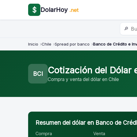
$
DolarHoy
.net
🔎
Inicio
Chile
Spread por banco
Banco de Crédito e In
Cotización del Dólar 
BCI
Compra y venta del dólar en Chile
Resumen del dólar en Banco de Crédi
Compra
Venta