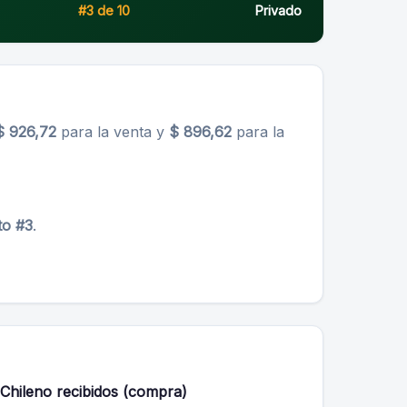
#3 de 10
Privado
$ 926,72
para la venta y
$ 896,62
para la
to #3
.
Chileno recibidos (compra)