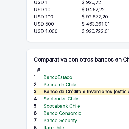
USD 1
$ 926,72
USD 10
$ 9.267,22
USD 100
$ 92.672,20
USD 500
$ 463.361,01
USD 1,000
$ 926.722,01
Comparativa con otros bancos en Ch
#
1
BancoEstado
2
Banco de Chile
3
Banco de Crédito e Inversiones (estás 
4
Santander Chile
5
Scotiabank Chile
6
Banco Consorcio
7
Banco Security
8
Itaú Chile