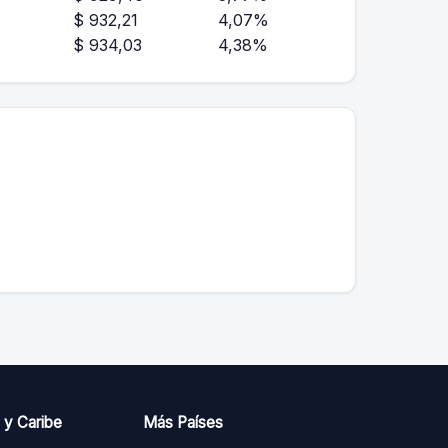
$ 932,21
4,07%
$ 934,03
4,38%
 y Caribe
Más Países