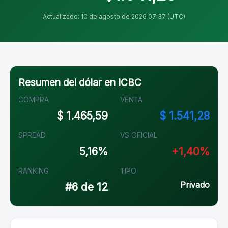
Actualizado: 10 de agosto de 2026 07:37 (UTC)
Resumen del dólar en ICBC
COMPRA
VENTA
$ 1.465,59
$ 1.541,28
SPREAD
VS OFICIAL
5,16%
+1,40%
RANKING
TIPO
Privado
#6 de 12