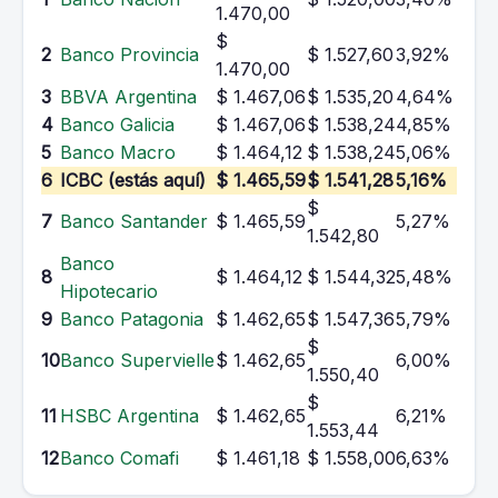
1.470,00
$
2
Banco Provincia
$ 1.527,60
3,92%
1.470,00
3
BBVA Argentina
$ 1.467,06
$ 1.535,20
4,64%
4
Banco Galicia
$ 1.467,06
$ 1.538,24
4,85%
5
Banco Macro
$ 1.464,12
$ 1.538,24
5,06%
6
ICBC (estás aquí)
$ 1.465,59
$ 1.541,28
5,16%
$
7
Banco Santander
$ 1.465,59
5,27%
1.542,80
Banco
8
$ 1.464,12
$ 1.544,32
5,48%
Hipotecario
9
Banco Patagonia
$ 1.462,65
$ 1.547,36
5,79%
$
10
Banco Supervielle
$ 1.462,65
6,00%
1.550,40
$
11
HSBC Argentina
$ 1.462,65
6,21%
1.553,44
12
Banco Comafi
$ 1.461,18
$ 1.558,00
6,63%