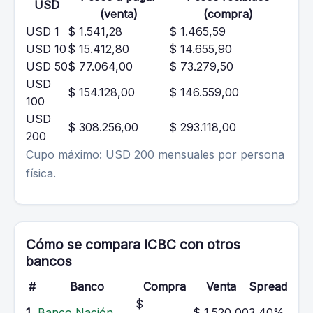
USD
(venta)
(compra)
USD 1
$ 1.541,28
$ 1.465,59
USD 10
$ 15.412,80
$ 14.655,90
USD 50
$ 77.064,00
$ 73.279,50
USD
$ 154.128,00
$ 146.559,00
100
USD
$ 308.256,00
$ 293.118,00
200
Cupo máximo: USD 200 mensuales por persona
física.
Cómo se compara ICBC con otros
bancos
#
Banco
Compra
Venta
Spread
$
1
Banco Nación
$ 1.520,00
3,40%