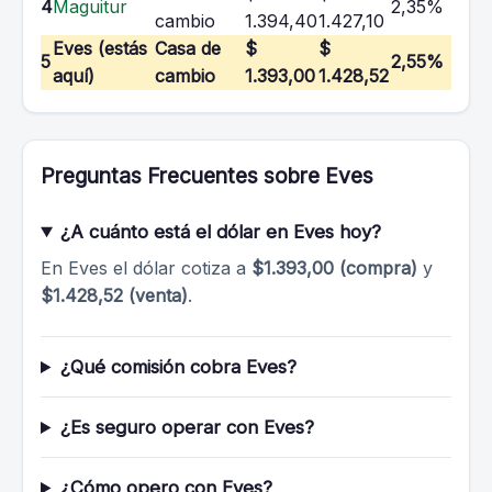
4
Maguitur
2,35%
cambio
1.394,40
1.427,10
Eves (estás
Casa de
$
$
5
2,55%
aquí)
cambio
1.393,00
1.428,52
Preguntas Frecuentes sobre Eves
¿A cuánto está el dólar en Eves hoy?
En Eves el dólar cotiza a
$1.393,00 (compra)
y
$1.428,52 (venta)
.
¿Qué comisión cobra Eves?
¿Es seguro operar con Eves?
¿Cómo opero con Eves?