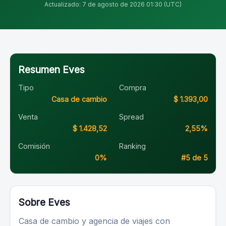
Actualizado: 7 de agosto de 2026 01:30 (UTC)
Resumen Eves
Tipo
Compra
Casa de cambio
$ 1.393,00
Venta
Spread
$ 1.428,52
2,55%
Comisión
Ranking
0%
#5 de 5
Sobre Eves
Casa de cambio y agencia de viajes con