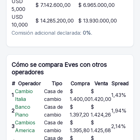
USD
$ 7.142.600,00
$ 6.965.000,00
5,000
USD
$ 14.285.200,00
$ 13.930.000,00
10,000
Comisión adicional declarada:
0%
.
Cómo se compara Eves con otros
operadores
#
Operador
Tipo
Compra
Venta
Spread
Cambio
Casa de
$
$
1
1,43%
Italia
cambio
1.400,00
1.420,00
Banco
Casa de
$
$
2
1,94%
Piano
cambio
1.397,20
1.424,26
Cambios
Casa de
$
$
3
2,14%
America
cambio
1.395,80
1.425,68
Casa de
$
$