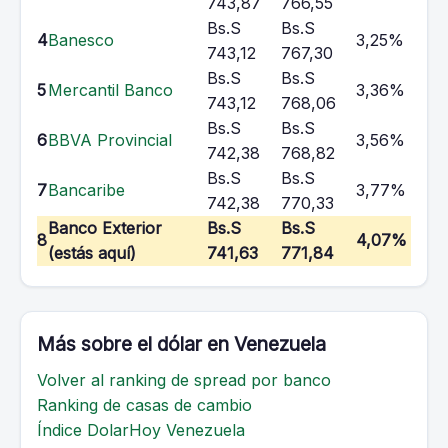
743,87
766,55
Bs.S
Bs.S
4
Banesco
3,25%
743,12
767,30
Bs.S
Bs.S
5
Mercantil Banco
3,36%
743,12
768,06
Bs.S
Bs.S
6
BBVA Provincial
3,56%
742,38
768,82
Bs.S
Bs.S
7
Bancaribe
3,77%
742,38
770,33
Banco Exterior
Bs.S
Bs.S
8
4,07%
(estás aquí)
741,63
771,84
Más sobre el dólar en Venezuela
Volver al ranking de spread por banco
Ranking de casas de cambio
Índice DolarHoy Venezuela