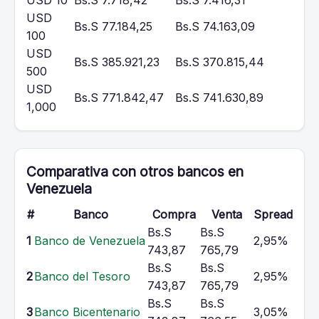
USD 10
Bs.S 7.718,42
Bs.S 7.416,31
USD
Bs.S 77.184,25
Bs.S 74.163,09
100
USD
Bs.S 385.921,23
Bs.S 370.815,44
500
USD
Bs.S 771.842,47
Bs.S 741.630,89
1,000
Comparativa con otros bancos en
Venezuela
#
Banco
Compra
Venta
Spread
Bs.S
Bs.S
1
Banco de Venezuela
2,95%
743,87
765,79
Bs.S
Bs.S
2
Banco del Tesoro
2,95%
743,87
765,79
Bs.S
Bs.S
3
Banco Bicentenario
3,05%