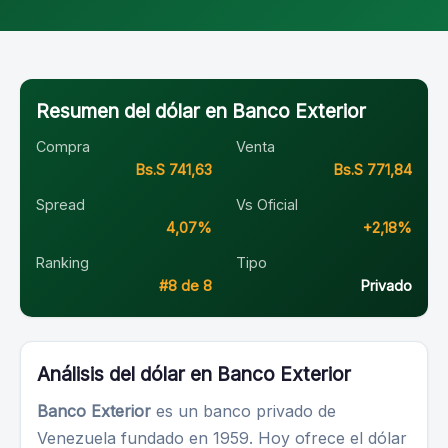
Resumen del dólar en Banco Exterior
Compra
Venta
Bs.S 741,63
Bs.S 771,84
Spread
Vs Oficial
4,07%
+2,18%
Ranking
Tipo
#8 de 8
Privado
Análisis del dólar en Banco Exterior
Banco Exterior
es un banco privado de
Venezuela fundado en 1959. Hoy ofrece el dólar