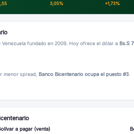
6,55
3,05%
+1,73%
rio
 Venezuela fundado en 2009. Hoy ofrece el dólar a
Bs.S 
or menor spread,
Banco Bicentenario ocupa el puesto #3
.
icentenario
olívar a pagar (venta)
B