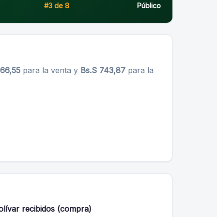
#3 de 8
Público
766,55
para la venta y
Bs.S 743,87
para la
olívar recibidos (compra)