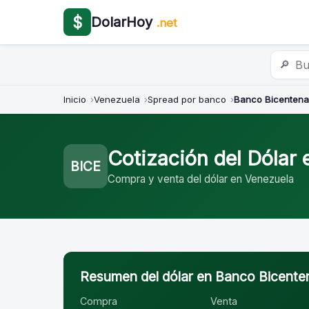
$
DolarHoy
.net
🔎
Inicio
Venezuela
Spread por banco
Banco Bicentena
Cotización del Dólar
BICE
Compra y venta del dólar en Venezuela
Resumen del dólar en Banco Bicente
Compra
Venta