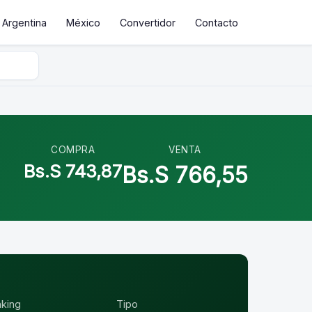
Argentina
México
Convertidor
Contacto
COMPRA
VENTA
Bs.S 743,87
Bs.S 766,55
nking
Tipo