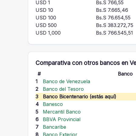
USD 1
Bs.S 766,55
USD 10
Bs.S 7.665,46
USD 100
Bs.S 76.654,55
USD 500
Bs.S 383.272,75
USD 1,000
Bs.S 766.545,51
Comparativa con otros bancos en V
#
Banco
1
Banco de Venezuela
2
Banco del Tesoro
3
Banco Bicentenario (estás aquí)
4
Banesco
5
Mercantil Banco
6
BBVA Provincial
7
Bancaribe
8
Banco Exterior