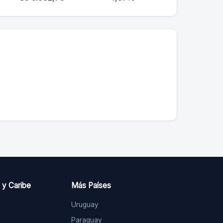
 y Caribe
Más Países
Uruguay
Paraguay