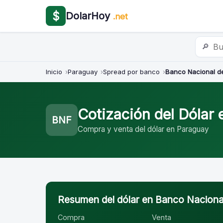
$
DolarHoy
.net
🔎
Inicio
Paraguay
Spread por banco
Banco Nacional d
Cotización del Dólar
BNF
Compra y venta del dólar en Paraguay
Resumen del dólar en Banco Nacion
Compra
Venta