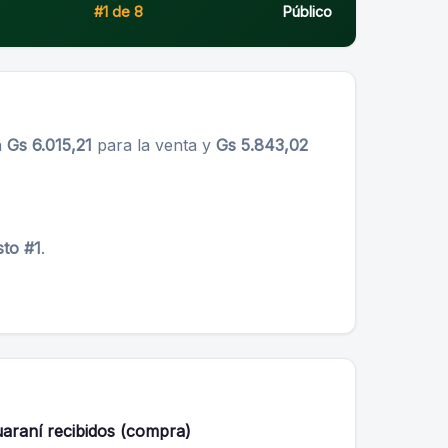
#1 de 8
Público
a
Gs 6.015,21
para la venta y
Gs 5.843,02
to #1
.
araní recibidos (compra)