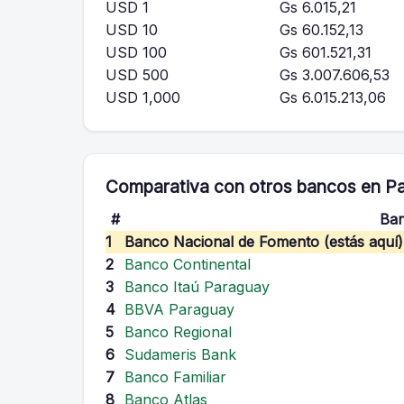
USD 1
Gs 6.015,21
USD 10
Gs 60.152,13
USD 100
Gs 601.521,31
USD 500
Gs 3.007.606,53
USD 1,000
Gs 6.015.213,06
Comparativa con otros bancos en P
#
Ba
1
Banco Nacional de Fomento (estás aquí)
2
Banco Continental
3
Banco Itaú Paraguay
4
BBVA Paraguay
5
Banco Regional
6
Sudameris Bank
7
Banco Familiar
8
Banco Atlas