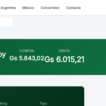
Argentina
México
Convertidor
Contacto
COMPRA
VENTA
oy
Gs 5.843,02
Gs 6.015,21
nking
Tipo