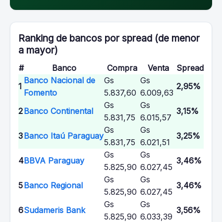
Ranking de bancos por spread (de menor
a mayor)
#
Banco
Compra
Venta
Spread
Banco Nacional de
Gs
Gs
1
2,95%
Fomento
5.837,60
6.009,63
Gs
Gs
2
Banco Continental
3,15%
5.831,75
6.015,57
Gs
Gs
3
Banco Itaú Paraguay
3,25%
5.831,75
6.021,51
Gs
Gs
4
BBVA Paraguay
3,46%
5.825,90
6.027,45
Gs
Gs
5
Banco Regional
3,46%
5.825,90
6.027,45
Gs
Gs
6
Sudameris Bank
3,56%
5.825,90
6.033,39