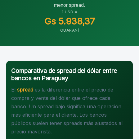
menor spread.
1 USD =
Gs 5.938,37
GUARANÍ
Comparativa de spread del dólar entre
bancos en Paraguay
El
spread
es la diferencia entre el precio de
compra y venta del dólar que ofrece cada
banco. Un spread bajo significa una operación
más eficiente para el cliente. Los bancos
públicos suelen tener spreads más ajustados al
precio mayorista.