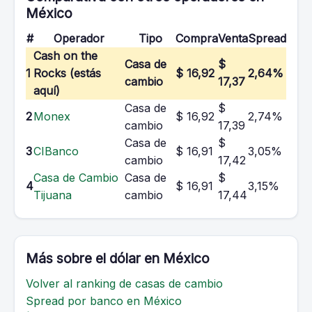
México
#
Operador
Tipo
Compra
Venta
Spread
Cash on the
Casa de
$
1
Rocks (estás
$ 16,92
2,64%
cambio
17,37
aquí)
Casa de
$
2
Monex
$ 16,92
2,74%
cambio
17,39
Casa de
$
3
CIBanco
$ 16,91
3,05%
cambio
17,42
Casa de Cambio
Casa de
$
4
$ 16,91
3,15%
Tijuana
cambio
17,44
Más sobre el dólar en México
Volver al ranking de casas de cambio
Spread por banco en México