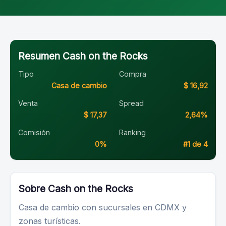
Resumen Cash on the Rocks
Tipo
Compra
Casa de cambio
$ 16,92
Venta
Spread
$ 17,37
2,64%
Comisión
Ranking
0%
#1 de 4
Sobre Cash on the Rocks
Casa de cambio con sucursales en CDMX y
zonas turísticas.