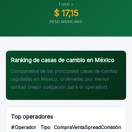
1 USD =
$ 17,15
PESO MEXICANO
Ranking de casas de cambio en México
Comparativa de las principales casas de cambio
reguladas en México, ordenadas por menor
spread (mejor cotización para el operador).
Top operadores
#
Operador
Tipo
Compra
Venta
Spread
Comisión