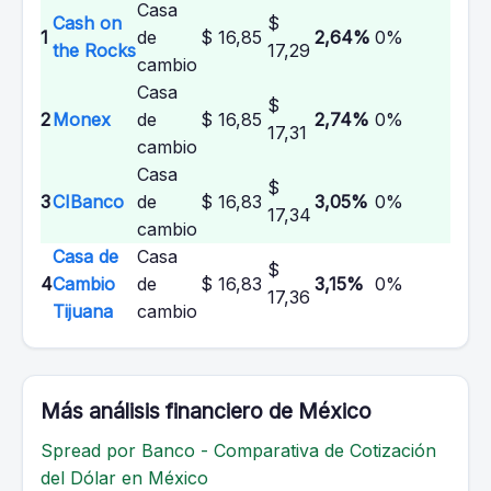
Casa
Cash on
$
1
de
$ 16,85
2,64%
0%
the Rocks
17,29
cambio
Casa
$
2
Monex
de
$ 16,85
2,74%
0%
17,31
cambio
Casa
$
3
CIBanco
de
$ 16,83
3,05%
0%
17,34
cambio
Casa de
Casa
$
4
Cambio
de
$ 16,83
3,15%
0%
17,36
Tijuana
cambio
Más análisis financiero de México
Spread por Banco - Comparativa de Cotización
del Dólar en México