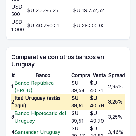
USD
$U 20.395,25
$U 19.752,52
500
USD
$U 40.790,51
$U 39.505,05
1,000
Comparativa con otros bancos en
Uruguay
#
Banco
Compra
Venta
Spread
Banco República
$U
$U
1
2,95%
(BROU)
39,54
40,71
Itaú Uruguay (estás
$U
$U
2
3,25%
aquí)
39,51
40,79
Banco Hipotecario del
$U
$U
3
3,25%
Uruguay
39,51
40,79
$U
$U
4
Santander Uruguay
3,46%