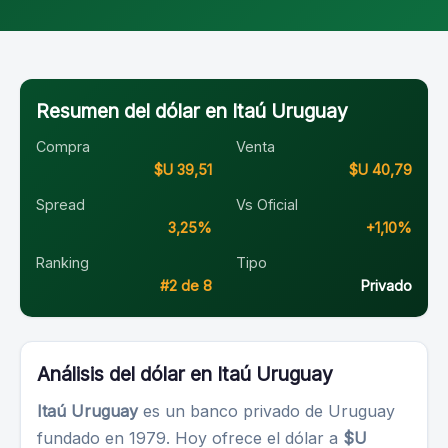
Resumen del dólar en Itaú Uruguay
Compra
Venta
$U 39,51
$U 40,79
Spread
Vs Oficial
3,25%
+1,10%
Ranking
Tipo
#2 de 8
Privado
Análisis del dólar en Itaú Uruguay
Itaú Uruguay
es un banco privado de Uruguay
fundado en 1979. Hoy ofrece el dólar a
$U