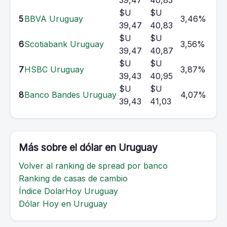
39,47
40,83
$U
$U
5
BBVA Uruguay
3,46%
39,47
40,83
$U
$U
6
Scotiabank Uruguay
3,56%
39,47
40,87
$U
$U
7
HSBC Uruguay
3,87%
39,43
40,95
$U
$U
8
Banco Bandes Uruguay
4,07%
39,43
41,03
Más sobre el dólar en Uruguay
Volver al ranking de spread por banco
Ranking de casas de cambio
Índice DolarHoy Uruguay
Dólar Hoy en Uruguay