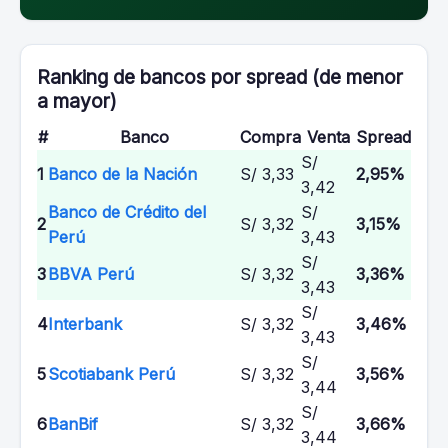
Ranking de bancos por spread (de menor
a mayor)
#
Banco
Compra
Venta
Spread
S/
1
Banco de la Nación
S/ 3,33
2,95%
3,42
Banco de Crédito del
S/
2
S/ 3,32
3,15%
Perú
3,43
S/
3
BBVA Perú
S/ 3,32
3,36%
3,43
S/
4
Interbank
S/ 3,32
3,46%
3,43
S/
5
Scotiabank Perú
S/ 3,32
3,56%
3,44
S/
6
BanBif
S/ 3,32
3,66%
3,44