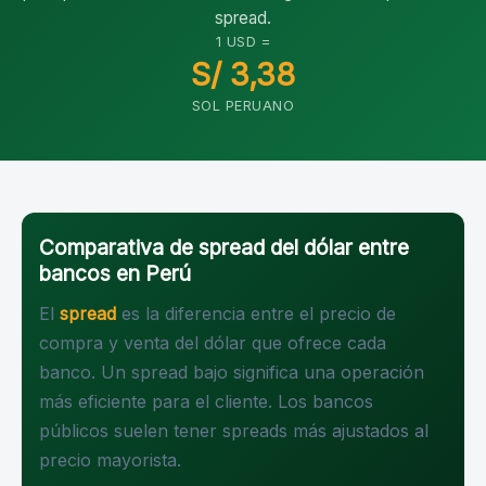
spread.
1 USD =
S/ 3,38
SOL PERUANO
Comparativa de spread del dólar entre
bancos en Perú
El
spread
es la diferencia entre el precio de
compra y venta del dólar que ofrece cada
banco. Un spread bajo significa una operación
más eficiente para el cliente. Los bancos
públicos suelen tener spreads más ajustados al
precio mayorista.