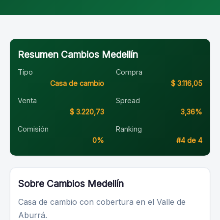
Resumen Cambios Medellín
Tipo
Compra
Casa de cambio
$ 3.116,05
Venta
Spread
$ 3.220,73
3,36%
Comisión
Ranking
0%
#4 de 4
Sobre Cambios Medellín
Casa de cambio con cobertura en el Valle de
Aburrá.