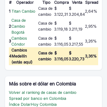
#
Operador
Tipo
Compra
Venta
Spread
Casa de
$
$
1
Titan Cambio
2,64%
cambio
3.122,31
3.204,84
Casa de
Casa de
$
$
2
Cambio
2,95%
cambio
3.119,18
3.211,19
Bogotá
Cambios
Casa de
$
$
3
3,26%
Cóndor
cambio
3.116,05
3.217,55
Cambios
Casa de
$
$
4
Medellín
3,36%
cambio
3.116,05
3.220,73
(estás aquí)
Más sobre el dólar en Colombia
Volver al ranking de casas de cambio
Spread por banco en Colombia
Índice DolarHoy Colombia