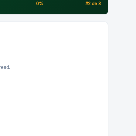
0%
#2 de 3
ead.