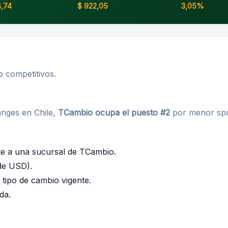
,74
$ 922,05
3,05%
 competitivos.
anges en Chile,
TCambio ocupa el puesto #2
por menor spr
gite a una sucursal de TCambio.
de USD).
 tipo de cambio vigente.
da.