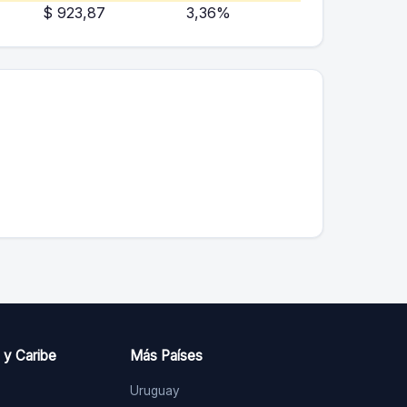
$ 923,87
3,36%
 y Caribe
Más Países
Uruguay