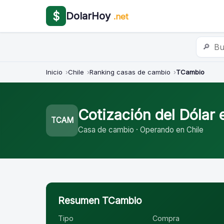
$
DolarHoy
.net
🔎
Inicio
Chile
Ranking casas de cambio
TCambio
Cotización del Dólar
TCAM
Casa de cambio · Operando en Chile
Resumen TCambio
Tipo
Compra